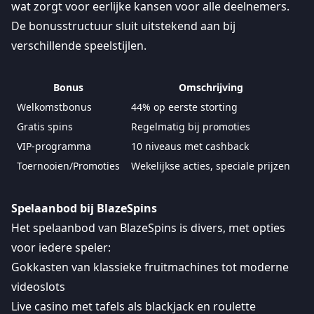
wat zorgt voor eerlijke kansen voor alle deelnemers.
De bonusstructuur sluit uitstekend aan bij
verschillende speelstijlen.
Bonus
Omschrijving
Welkomstbonus
44% op eerste storting
Gratis spins
Regelmatig bij promoties
VIP-programma
10 niveaus met cashback
Toernooien/Promoties
Wekelijkse acties, speciale prijzen
Spelaanbod bij BlazeSpins
Het spelaanbod van BlazeSpins is divers, met opties
voor iedere speler:
Gokkasten van klassieke fruitmachines tot moderne
videoslots
Live casino met tafels als blackjack en roulette