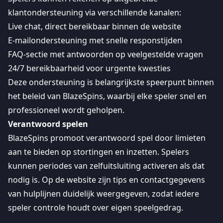
klantondersteuning via verschillende kanalen:
Live chat, direct bereikbaar binnen de website
E-mailondersteuning met snelle responstijden
FAQ-sectie met antwoorden op veelgestelde vragen
24/7 bereikbaarheid voor urgente kwesties
Deze ondersteuning is belangrijkste speerpunt binnen
het beleid van BlazeSpins, waarbij elke speler snel en
professioneel wordt geholpen.
Verantwoord spelen
BlazeSpins promoot verantwoord spel door limieten
aan te bieden op stortingen en inzetten. Spelers
kunnen periodes van zelfuitsluiting activeren als dat
nodig is. Op de website zijn tips en contactgegevens
van hulplijnen duidelijk weergegeven, zodat iedere
speler controle houdt over eigen speelgedrag.