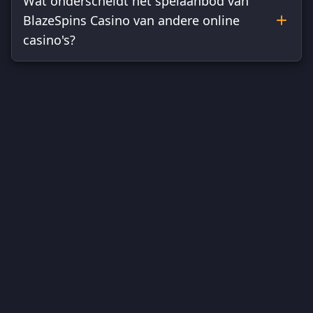
Wat onderscheidt het spelaanbod van
BlazeSpins Casino van andere online
casino's?