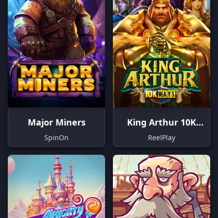
Major Miners
King Arthur 10K
Ways
SpinOn
ReelPlay