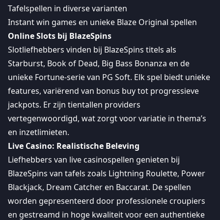
Tafelspellen in diverse varianten
Instant win games en unieke Blaze Original spellen
Online Slots bij BlazeSpins
Slotliefhebbers vinden bij BlazeSpins titels als
Starburst, Book of Dead, Big Bass Bonanza en de
unieke Fortune-serie van PG Soft. Elk spel biedt unieke
features, variërend van bonus buy tot progressieve
jackpots. Er zijn tientallen providers
vertegenwoordigd, wat zorgt voor variatie in thema’s
en inzetlimieten.
Live Casino: Realistische Beleving
Liefhebbers van live casinospellen genieten bij
BlazeSpins van tafels zoals Lightning Roulette, Power
Blackjack, Dream Catcher en Baccarat. De spellen
worden gepresenteerd door professionele croupiers
en gestreamd in hoge kwaliteit voor een authentieke