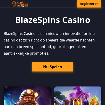
Registreren
BlazeSpins Casino
BlazeSpins Casino is een nieuw en innovatief online
casino dat zich richt op spelers die waarde hechten
aan een breed spelaanbod, gebruiksgemak en
aantrekkelijke promoties.
Nu Spelen