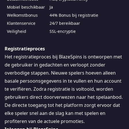
Mobiel beschikbaar
Ja
Welkomstbonus
44% Bonus bij registratie
Klantenservice
24/7 bereikbaar
Veiligheid
SSL-encryptie
Registratieproces
Het registratieproces bij BlazeSpins is ontworpen met
de gebruiker in gedachten en verloopt zonder
overbodige stappen. Nieuwe spelers hoeven alleen
basale persoonsgegevens in te vullen en hun account
te verifiëren. Zodra registratie is voltooid, worden
gebruikers direct doorverwezen naar het spelaanbod.
De directe toegang tot het platform zorgt ervoor dat
elke speler snel aan de slag kan met spelen en
profiteren van de actuele promoties.