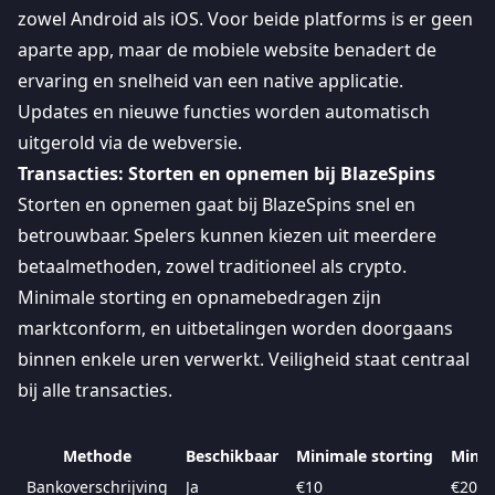
zowel Android als iOS. Voor beide platforms is er geen
aparte app, maar de mobiele website benadert de
ervaring en snelheid van een native applicatie.
Updates en nieuwe functies worden automatisch
uitgerold via de webversie.
Transacties: Storten en opnemen bij BlazeSpins
Storten en opnemen gaat bij BlazeSpins snel en
betrouwbaar. Spelers kunnen kiezen uit meerdere
betaalmethoden, zowel traditioneel als crypto.
Minimale storting en opnamebedragen zijn
marktconform, en uitbetalingen worden doorgaans
binnen enkele uren verwerkt. Veiligheid staat centraal
bij alle transacties.
Methode
Beschikbaar
Minimale storting
Mini
Bankoverschrijving
Ja
€10
€20