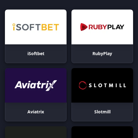
iSoftbet
RubyPlay
Aviatrix
Slotmill