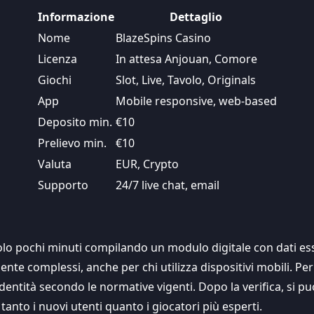
Informazione
Dettaglio
Nome
BlazeSpins Casino
Licenza
In attesa Anjouan, Comore
Giochi
Slot, Live, Tavolo, Originals
App
Mobile responsive, web-based
Deposito min.
€10
Prelievo min.
€10
Valuta
EUR, Crypto
Supporto
24/7 live chat, email
solo pochi minuti compilando un modulo digitale con dati es
nte complessi, anche per chi utilizza dispositivi mobili. Pe
entità secondo le normative vigenti. Dopo la verifica, si p
 tanto i nuovi utenti quanto i giocatori più esperti.