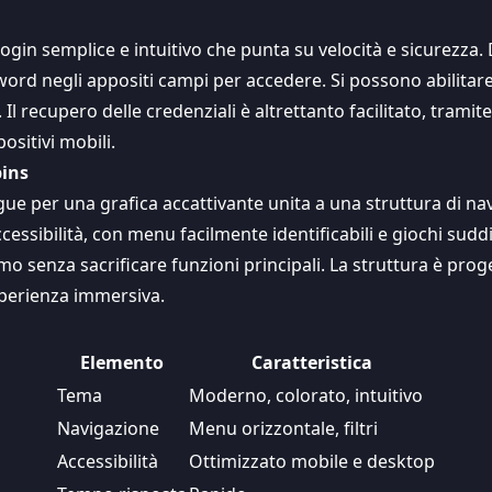
login
semplice e intuitivo che punta su velocità e sicurezza.
ord negli appositi campi per accedere. Si possono abilitare
 Il recupero delle credenziali è altrettanto facilitato, trami
ositivi mobili.
pins
gue per una grafica accattivante unita a una struttura di nav
essibilità, con menu facilmente identificabili e giochi suddivi
o senza sacrificare funzioni principali. La struttura è prog
sperienza immersiva.
Elemento
Caratteristica
Tema
Moderno, colorato, intuitivo
Navigazione
Menu orizzontale, filtri
Accessibilità
Ottimizzato mobile e desktop