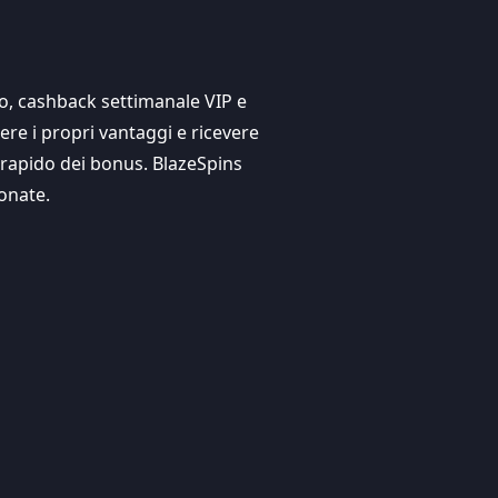
, cashback settimanale VIP e
re i propri vantaggi e ricevere
o rapido dei bonus. BlazeSpins
onate.