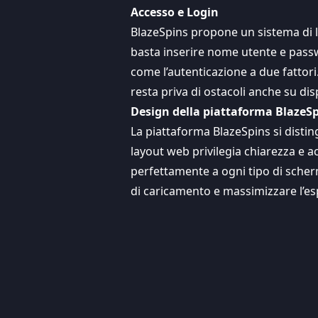
Accesso e Login
BlazeSpins propone un
sistema di 
basta inserire nome utente e passw
come l’autenticazione a due fattori.
resta priva di ostacoli anche su disp
Design della piattaforma BlazeS
La piattaforma BlazeSpins si distin
layout web privilegia chiarezza e acc
perfettamente a ogni tipo di scherm
di caricamento e massimizzare l’e