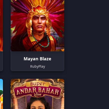
Mayan Blaze
RubyPlay