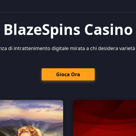
BlazeSpins Casino
za di intrattenimento digitale mirata a chi desidera varietà
Gioca Ora