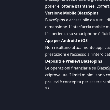
poker e lotterie istantanee. L’offer
Versione Mobile BlazeSpins
BlazeSpins è accessibile da tutti i 
dimensione. L’interfaccia mobile ma
L’esperienza su smartphone è fluid
App per Android e iOS
Non risultano attualmente applicazi
prestazioni e l’accesso all’intero ca
Depositi e Prelievi BlazeSpins
Le operazioni finanziarie su BlazeS
criptovalute. I limiti minimi sono 
prelievi è concepita per essere rapi
SSL.