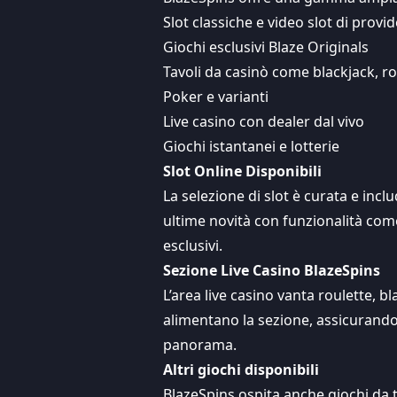
Slot classiche e video slot di provid
Giochi esclusivi Blaze Originals
Tavoli da casinò come blackjack, ro
Poker e varianti
Live casino con dealer dal vivo
Giochi istantanei e lotterie
Slot Online Disponibili
La selezione di slot è curata e inc
ultime novità con funzionalità come
esclusivi.
Sezione Live Casino BlazeSpins
L’area live casino vanta roulette, 
alimentano la sezione, assicurando
panorama.
Altri giochi disponibili
BlazeSpins ospita anche giochi da 